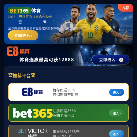
太阳成集团(tyc122cc·china)官网-SunCity Group
产品
方案
资讯
我们
AI
企业级AI+数智运营
聚焦企业核心业务场景，让业务更智能